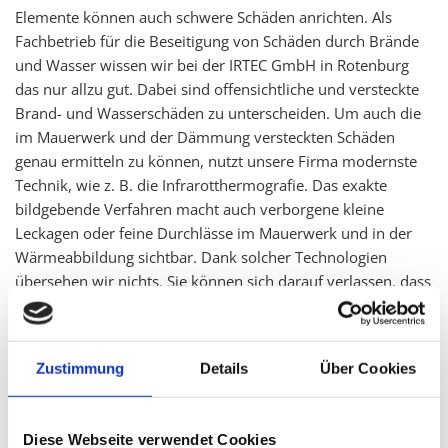
Elemente können auch schwere Schäden anrichten. Als
Fachbetrieb für die Beseitigung von Schäden durch Brände
und Wasser wissen wir bei der IRTEC GmbH in Rotenburg
das nur allzu gut. Dabei sind offensichtliche und versteckte
Brand- und Wasserschäden zu unterscheiden. Um auch die
im Mauerwerk und der Dämmung versteckten Schäden
genau ermitteln zu können, nutzt unsere Firma modernste
Technik, wie z. B. die Infrarotthermografie. Das exakte
bildgebende Verfahren macht auch verborgene kleine
Leckagen oder feine Durchlässe im Mauerwerk und in der
Wärmeabbildung sichtbar. Dank solcher Technologien
übersehen wir nichts. Sie können sich darauf verlassen, dass
nach den erfolgten Reparatur- und Sanierungsarbeiten durch
unsere Firma, Ihr Gebäude wieder in bestem Zustand ist.
Gern beraten wir Sie eingehend zu folgenden Sanierungen
Zustimmung
Details
Über Cookies
und stehen Ihnen zur Seite bei der Abwicklung der
Gebäudeversicherung. Über unsere Stadt hinaus, sind wir in
der ganzen Region tätig, wenn es um Wasser- und
Diese Webseite verwendet Cookies