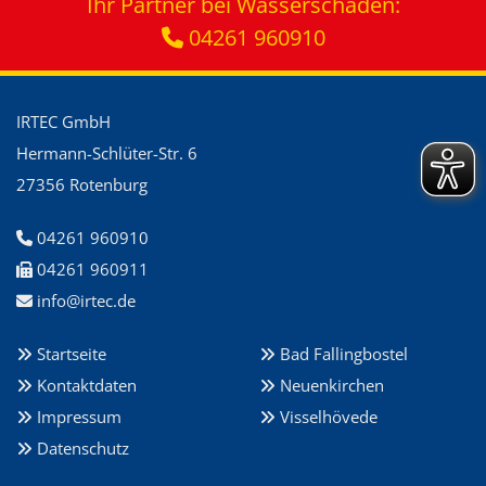
Ihr Partner bei Wasserschäden:
04261 960910

IRTEC GmbH
Hermann-Schlüter-Str. 6
27356 Rotenburg
04261 960910

04261 960911

info@irtec.de

Startseite
Bad Fallingbostel


Kontaktdaten
Neuenkirchen


Impressum
Visselhövede


Datenschutz
