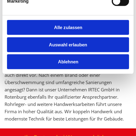
Marketing
eingedrungen ist und wo sich unsichtbare Schäden
verbergen.
Rohrarbeiten, Renovierung, Sanierung aus einer
Alle zulassen
Hand
Unser Plus ist, dass wir Ihnen alles für die Beseitigung von
Auswahl erlauben
einem Wasserschaden oder Brandschaden aus einer Hand
bieten können. Wir reparieren die defekten Rohre oder
verlegen neue Rohre. Müssen Maler- und
Ablehnen
Bodenverlegearbeiten ausgeführt werden, nehmen wir diese
auch direkt vor. Nach einem Brand oder einer
Überschwemmung sind umfangreiche Sanierungen
angesagt? Dann ist unser Unternehmen IRTEC GmbH in
Rotenburg ebenfalls Ihr qualifizierter Ansprechpartner.
Rohrleger- und weitere Handwerksarbeiten führt unsere
Firma in hoher Qualität aus. Wir koppeln Handwerk und
modernste Technik für beste Leistungen für Ihr Gebäude.