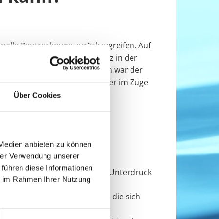
onelle Bautrocknung zurückzugreifen. Auf
mbH in Rotenburg (Wümme) ganz in der
gegründet. In den ersten Jahren war der
mm darauf, dass die Mitarbeiter im Zuge
en geht das Team gerne ein.
Über Cookies
 Medien anbieten zu können
hrer Verwendung unserer
Dämmschichten sowie von
 führen diese Informationen
 und entfeuchten. Es wird mit Unterdruck
ie im Rahmen Ihrer Nutzung
ist die Wiederherstellung der
ie Trocknung der Dämmschicht, die sich
n wie Fliesen bietet sich das