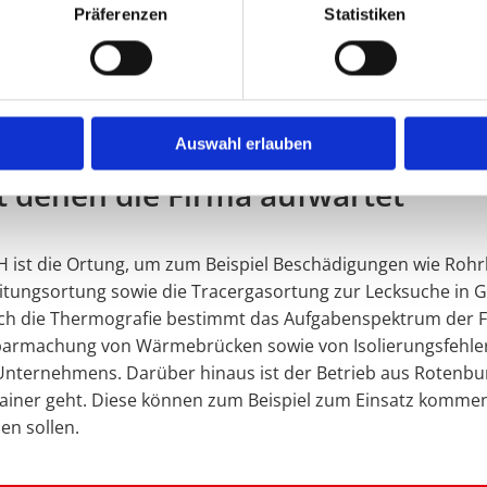
ode wird in das Fugenkreuz gebohrt, über die mittels Micr
Präferenzen
Statistiken
kann die Trocknung der Dämmschicht auch unter Anwendung 
hkeit, die Bauabwicklung zu beschleunigen oder Verzögerun
 die Ventilation an.
Auswahl erlauben
t denen die Firma aufwartet
bH ist die Ortung, um zum Beispiel Beschädigungen wie Roh
eitungsortung sowie die Tracergasortung zur Lecksuche in 
uch die Thermografie bestimmt das Aufgabenspektrum der F
barmachung von Wärmebrücken sowie von Isolierungsfehler
s Unternehmens. Darüber hinaus ist der Betrieb aus Roten
ainer geht. Diese können zum Beispiel zum Einsatz komme
n sollen.