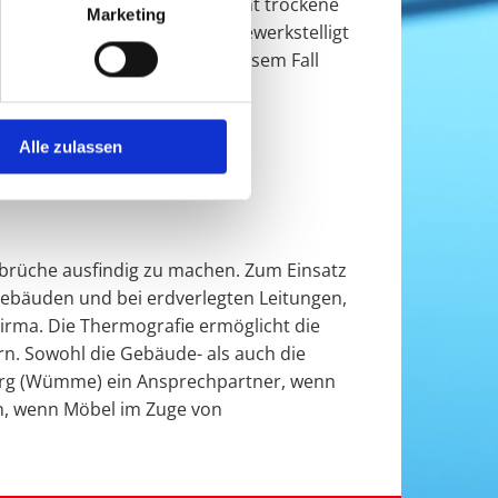
odüsen in die dämmende Schicht trockene
Marketing
des Fugendüsenverfahrens bewerkstelligt
gen zu vermeiden? Auch in diesem Fall
Alle zulassen
rbrüche ausfindig zu machen. Zum Einsatz
Gebäuden und bei erdverlegten Leitungen,
irma. Die Thermografie ermöglicht die
n. Sowohl die Gebäude- als auch die
burg (Wümme) ein Ansprechpartner, wenn
n, wenn Möbel im Zuge von