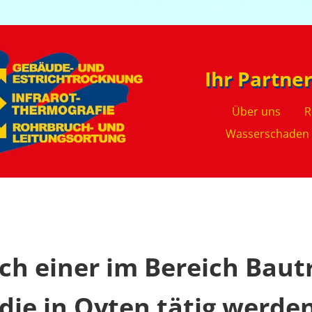
Ihr Partne
Über uns
R
Wasserschaden
ch einer im Bereich Bau
 die in Oyten tätig werde