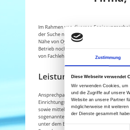
Im Rahmen von diversen Sanierungsarbeite
der Suche nach einem Partner, der Arbei
Nähe von Oyten stellt in dieser Hinsicht 
Betrieb noch in Hemsbünde beheimatet. Se
von Fachlehrgängen geschult werden, um 
Zustimmung
Leistungen aus dem B
Diese Webseite verwendet 
Wir verwenden Cookies, um I
und die Zugriffe auf unsere 
Ansprechpartner ist die IRTEC GmbH, we
Website an unsere Partner fü
Einrichtungsgegenständen geht. Die Firma
möglicherweise mit weiteren
sowie mittels Schlauchsystemen gearbeite
der Dienste gesammelt habe
sogenannten Ausgleichsfeuchte des zugrun
unter dem Estrich befindet – hier kommt 
Einwilligungsauswahl