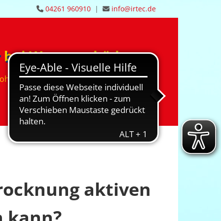
04261 960910
|
info@irtec.de


r bei Wasserschäden
ohrbruchortung
Trocknung
Stellenangebote
Kontakt
trocknung aktiven
n kann?