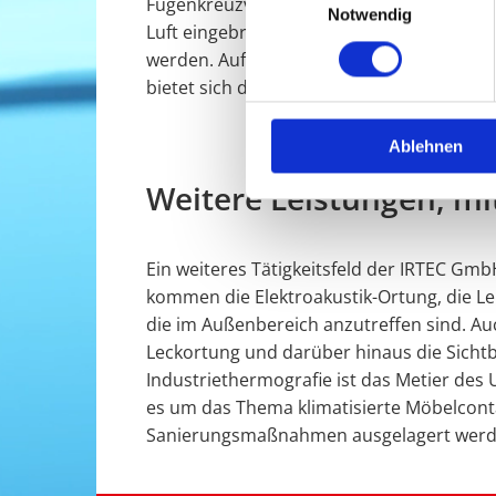
Fugenkreuzverfahren an. Bei dieser Meth
Notwendig
Luft eingebracht wird. Gegebenenfalls 
werden. Auf der Suche nach einer Möglic
bietet sich die Trocknung beziehungsweise
Ablehnen
Weitere Leistungen, mi
Ein weiteres Tätigkeitsfeld der IRTEC Gm
kommen die Elektroakustik-Ortung, die L
die im Außenbereich anzutreffen sind. A
Leckortung und darüber hinaus die Sicht
Industriethermografie ist das Metier de
es um das Thema klimatisierte Möbelcont
Sanierungsmaßnahmen ausgelagert werde